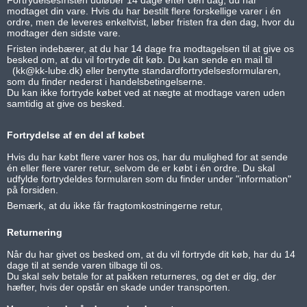
modtaget din vare. Hvis du har bestilt flere forskellige varer i én
ordre, men de leveres enkeltvist, løber fristen fra den dag, hvor du
modtager den sidste vare.
Fristen indebærer, at du har 14 dage fra modtagelsen til at give os
besked om, at du vil fortryde dit køb. Du kan sende en mail til
(kk@kk-lube.dk) eller benytte standardfortrydelsesformularen,
som du finder nederst i handelsbetingelserne.
Du kan ikke fortryde købet ved at nægte at modtage varen uden
samtidig at give os besked.
Fortrydelse af en del af købet
Hvis du har købt flere varer hos os, har du mulighed for at sende
én eller flere varer retur, selvom de er købt i én ordre. Du skal
udfylde fortrydeldes formularen som du finder under "information"
på forsiden.
Bemærk, at du ikke får fragtomkostningerne retur,
Returnering
Når du har givet os besked om, at du vil fortryde dit køb, har du 14
dage til at sende varen tilbage til os.
Du skal selv betale for at pakken returneres, og det er dig, der
hæfter, hvis der opstår en skade under transporten.