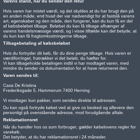
Varens stand, når du sender den retur
Hvis varen har mistet værdi, og det skyldes at du har brugt den på
en anden måde, end hvad der var nødvendigt for at fastslå varens
art, egenskaber og den måde, den fungerer, kan du kun få en del
af købsbeløbet tilbage. Beløbet du kan få tilbage afhænger af
varens handelsmæssige værdi, og i visse tilfælde kan det betyde, at
du kun kan få fragtomkostningerne tilbage.
Tilbagebetaling af købsbeløbet
Hvis du fortryder dit køb, får du dine penge tilbage. Hvis varen er
værdiforringet, fratrækker vi det beløb, du hæfter for.
Vi kan tilbageholde betalingen indtil vi har modtaget varen, med
mindre du sender os dokumentation for at have returneret den.
Varen sendes til:
Casa De Kristina
Frederiksgade 5, Hammerum 7400 Herning
Vi modtager kun pakker, som sendes direkte til adressen.
Du kan også fortryde købet ved at give os besked og aflevere den
personligt på ovenstående adresse, mod forudgående aftale.
Reklamationsret
Når du handler hos os som forbruger, gælder købelovens regler for
varekøb.
Det betyder, at du har reklamationsret i 24 måneder.