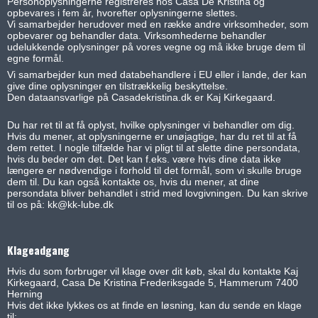
Personoplysningerne registreres hos Casa De Kristina og
opbevares i fem år, hvorefter oplysningerne slettes.
Vi samarbejder herudover med en række andre virksomheder, som
opbevarer og behandler data. Virksomhederne behandler
udelukkende oplysninger på vores vegne og må ikke bruge dem til
egne formål.
Vi samarbejder kun med databehandlere i EU eller i lande, der kan
give dine oplysninger en tilstrækkelig beskyttelse.
Den dataansvarlige på Casadekristina.dk er Kaj Kirkegaard.
Du har ret til at få oplyst, hvilke oplysninger vi behandler om dig.
Hvis du mener, at oplysningerne er unøjagtige, har du ret til at få
dem rettet. I nogle tilfælde har vi pligt til at slette dine persondata,
hvis du beder om det. Det kan f.eks. være hvis dine data ikke
længere er nødvendige i forhold til det formål, som vi skulle bruge
dem til. Du kan også kontakte os, hvis du mener, at dine
persondata bliver behandlet i strid med lovgivningen. Du kan skrive
til os på: kk@kk-lube.dk
Klageadgang
Hvis du som forbruger vil klage over dit køb, skal du kontakte Kaj
Kirkegaard, Casa De Kristina Frederiksgade 5, Hammerum 7400
Herning
Hvis det ikke lykkes os at finde en løsning, kan du sende en klage
til: