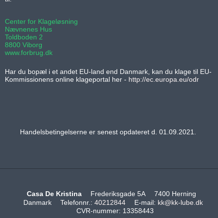
Center for Klageløsning
Nævnenes Hus
Toldboden 2
8800 Viborg
www.forbrug.dk
Har du bopæl i et andet EU-land end Danmark, kan du klage til EU-
Kommissionens online klageportal her -
http://ec.europa.eu/odr
Handelsbetingelserne er senest opdateret d. 01.09.2021.
Casa De Kristina
Frederiksgade 5A
7400 Herning
Danmark
Telefonnr.
:
40212844
E-mail
:
kk@kk-lube.dk
CVR-nummer
:
13358443