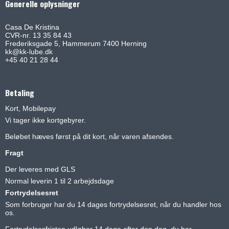
Generelle oplysninger
Casa De Kristina
CVR-nr. 13 35 84 43
Frederiksgade 5, Hammerum 7400 Herning
kk@kk-lube.dk
+45 40 21 28 44
Betaling
Kort, Mobilepay
Vi tager ikke kortgebyrer.
Beløbet hæves først på dit kort, når varen afsendes.
Fragt
Der leveres med GLS
Normal leverin 1 til 2 arbejdsdage
Fortrydelsesret
Som forbruger har du 14 dages fortrydelsesret, når du handler hos
os.
Fortrydelsesfristen udløber 14 dage efter den dag, du har