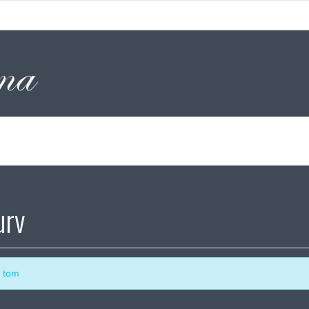
urv
r tom