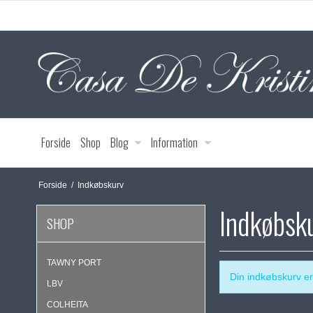
Forside
Shop
Blog
Information
Forside
/
Indkøbskurv
Indkøbsk
SHOP
TAWNY PORT
Din indkøbskurv e
LBV
COLHEITA